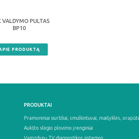
K VALDYMO PULTAS
BP10
APIE PRODUKTĄ
PRODUKTAI
Pramoniniai siurbliai, smulkintuvai, maišyklės, orapūt
Aukšto slėgio plovimo įrenginiai
Vamzdynų TV diagnostikos sistemos