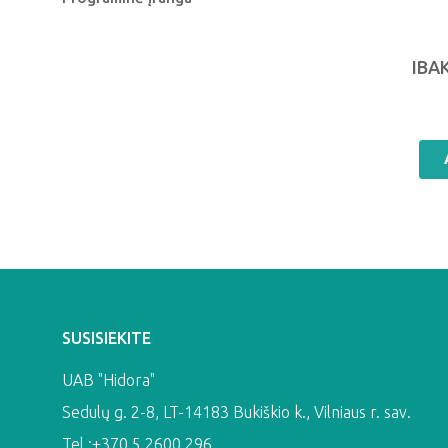
IBA
SUSISIEKITE
UAB "Hidora"
Sedulų g. 2-8, LT-14183 Bukiškio k., Vilniaus r. sav.
Tel.:+370 5 2600 296