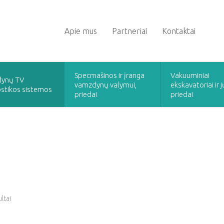
Apie mus
Partneriai
Kontaktai
Specmašinos ir įranga
Vakuuminiai
ynų TV
vamzdynų valymui,
ekskavatoriai ir j
stikos sistemos
priedai
priedai
ltai