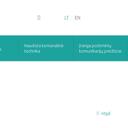
LT
EN
Naudota komunalinė
Įranga požeminių
ų
technika
komunikacijų priežiūrai
Atgal