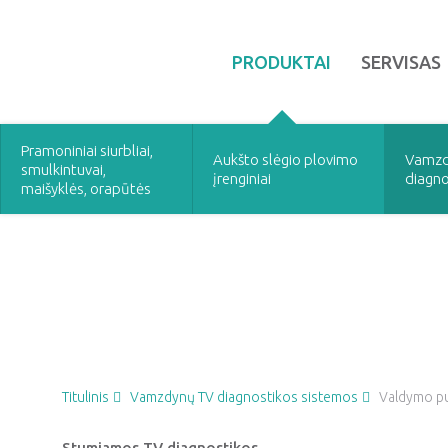
PRODUKTAI
SERVISAS
Pramoniniai siurbliai,
Aukšto slėgio plovimo
Vamzd
smulkintuvai,
įrenginiai
diagno
maišyklės, orapūtės
Valdymo pultai
Titulinis
Vamzdynų TV diagnostikos sistemos
Valdymo pu
Stumiamos TV diagnostikos